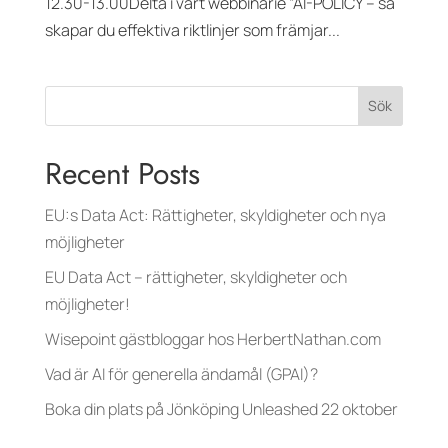
12.30-13.00Delta i vårt webbinarie ”AI-POLICY – så
skapar du effektiva riktlinjer som främjar...
Sök
Recent Posts
EU:s Data Act: Rättigheter, skyldigheter och nya
möjligheter
EU Data Act – rättigheter, skyldigheter och
möjligheter!
Wisepoint gästbloggar hos HerbertNathan.com
Vad är AI för generella ändamål (GPAI)?
Boka din plats på Jönköping Unleashed 22 oktober