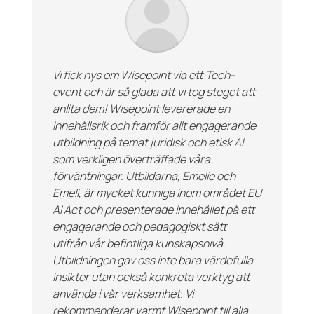
Vi fick nys om
Wisepoint
via ett Tech-
event och är så glada att vi tog steget att
anlita dem!
Wisepoint
levererade en
innehållsrik och framför allt engagerande
utbildning på temat juridisk och etisk AI
som verkligen överträffade våra
förväntningar. Utbildarna, Emelie och
Emeli, är mycket kunniga inom området EU
AI
Act
och presenterade innehållet på ett
engagerande och pedagogiskt sätt
utifrån vår befintliga kunskapsnivå.
Utbildningen gav oss inte bara värdefulla
insikter utan också konkreta verktyg att
använda i vår verksamhet. Vi
rekommenderar varmt
Wisepoint
till alla